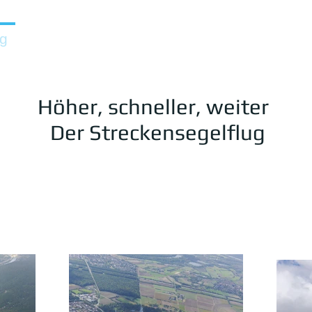
ug
Ultraleichtflug
Motorsegelflug
Info
Höher, schneller, weiter
Der Streckensegelflug