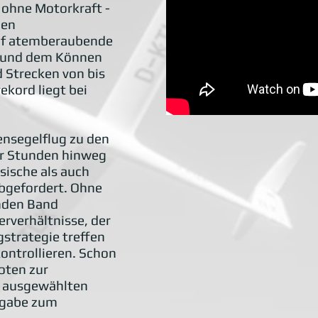
o ohne Motorkraft -
nen
uf atemberaubende
d und dem Können
d Strecken von bis
ekord liegt bei
ensegelflug zu den
er Stunden hinweg
sische als auch
bgefordert. Ohne
nden Band
rverhältnisse, der
strategie treffen
kontrollieren. Schon
loten zur
r ausgewählten
fgabe zum