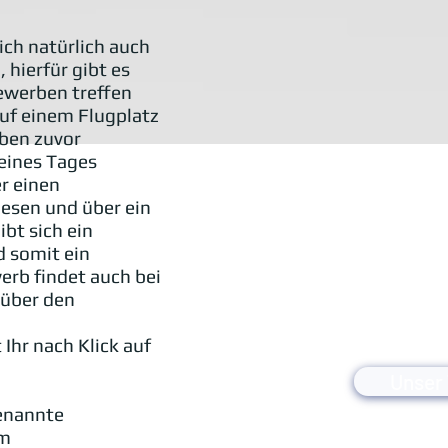
ch natürlich auch
 hierfür gibt es
ewerben treffen
auf einem Flugplatz
lben zuvor
eines Tages
r einen
esen und über ein
bt sich ein
d somit ein
erb findet auch bei
 über den
hr nach Klick auf
Unser
genannte
em