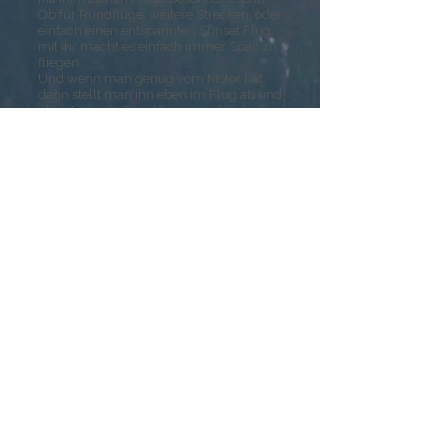
Ob für Rundflüge, weitere Strecken, oder
einfach einen entspannten Sunset Flug,
mit ihr macht es einfach immer Spaß zu
fliegen.
Und wenn man genug vom Motor hat,
dann stellt man ihn eben im Flug ab und
gleitet wie ein Segelflugzeug durch die
Luft.
Mit ihr ist der Einstieg in den Motorflug
am günstigsten.
Auch Lust bekommen, mal eine Runde
mit ihr zu drehen?
Kontaktiere uns einfach!
© SFC-Hockenheim
Kontakt