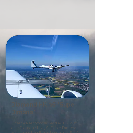
Diamond HK-36 "Super
Dimona"
Unser Reisemotorsegler "D-KBBS" ist
eine Diamond HK-36 "Super Dimona".
Mit ihr machen Flüge besonders Spaß!